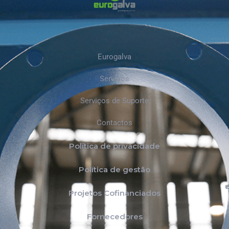
Eurogalva
Serviços
Serviços de Suporte
Contactos
Política de privacidade
Política de gestão
Projetos Cofinanciados
Fornecedores