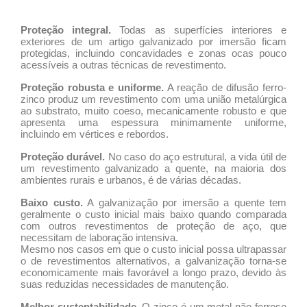
Proteção integral.
Todas as superfícies interiores e
exteriores de um artigo galvanizado por imersão ficam
protegidas, incluindo concavidades e zonas ocas pouco
acessíveis a outras técnicas de revestimento.
Proteção robusta e uniforme.
A reação de difusão ferro-
zinco produz um revestimento com uma união metalúrgica
ao substrato, muito coeso, mecanicamente robusto e que
apresenta uma espessura minimamente uniforme,
incluindo em vértices e rebordos.
Proteção durável.
No caso do aço estrutural, a vida útil de
um revestimento galvanizado a quente, na maioria dos
ambientes rurais e urbanos, é de várias décadas.
Baixo custo.
A galvanização por imersão a quente tem
geralmente o custo inicial mais baixo quando comparada
com outros revestimentos de proteção de aço, que
necessitam de laboração intensiva.
Mesmo nos casos em que o custo inicial possa ultrapassar
o de revestimentos alternativos, a galvanização torna-se
economicamente mais favorável a longo prazo, devido às
suas reduzidas necessidades de manutenção.
Melhor sustentabilidade.
O zinco é um metal não-ferroso