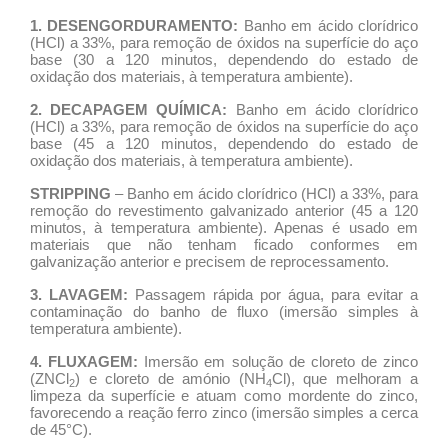
1. DESENGORDURAMENTO:
Banho em ácido clorídrico
(HCl) a 33%, para remoção de óxidos na superfície do aço
base (30 a 120 minutos, dependendo do estado de
oxidação dos materiais, à temperatura ambiente).
2. DECAPAGEM QUÍMICA:
Banho em ácido clorídrico
(HCl) a 33%, para remoção de óxidos na superfície do aço
base (45 a 120 minutos, dependendo do estado de
oxidação dos materiais, à temperatura ambiente).
STRIPPING
– Banho em ácido clorídrico (HCl) a 33%, para
remoção do revestimento galvanizado anterior (45 a 120
minutos, à temperatura ambiente). Apenas é usado em
materiais que não tenham ficado conformes em
galvanização anterior e precisem de reprocessamento.
3. LAVAGEM:
Passagem rápida por água, para evitar a
contaminação do banho de fluxo (imersão simples à
temperatura ambiente).
4. FLUXAGEM:
Imersão em solução de cloreto de zinco
(ZNCl
) e cloreto de amónio (NH
Cl), que melhoram a
2
4
limpeza da superfície e atuam como mordente do zinco,
favorecendo a reação ferro zinco (imersão simples a cerca
de 45°C).