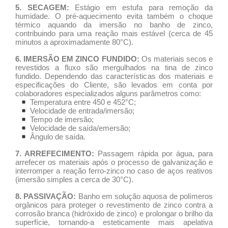
5. SECAGEM:
Estágio em estufa para remoção da
humidade. O pré-aquecimento evita também o choque
térmico aquando da imersão no banho de zinco,
contribuindo para uma reação mais estável (cerca de 45
minutos a aproximadamente 80°C).
6. IMERSÃO EM ZINCO FUNDIDO:
Os materiais secos e
revestidos a fluxo são mergulhados na tina de zinco
fundido. Dependendo das características dos materiais e
especificações do Cliente, são levados em conta por
colaboradores especializados alguns parâmetros como:
Temperatura entre 450 e 452°C;
Velocidade de entrada/imersão;
Tempo de imersão;
Velocidade de saída/emersão;
Ângulo de saída.
7. ARREFECIMENTO:
Passagem rápida por água, para
arrefecer os materiais após o processo de galvanização e
interromper a reação ferro-zinco no caso de aços reativos
(imersão simples a cerca de 30°C).
8. PASSIVAÇÃO:
Banho em solução aquosa de polímeros
orgânicos para proteger o revestimento de zinco contra a
corrosão branca (hidróxido de zinco) e prolongar o brilho da
superfície, tornando-a esteticamente mais apelativa